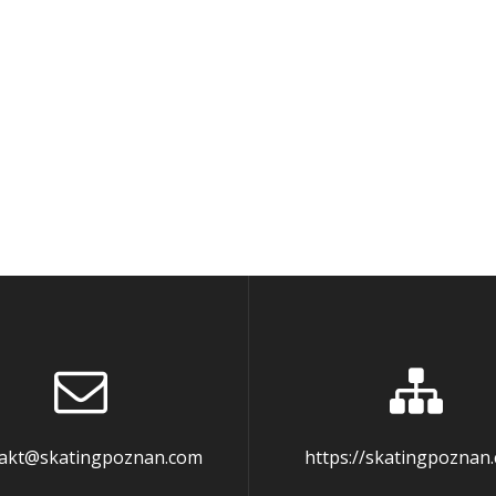
akt@skatingpoznan.com
https://skatingpoznan