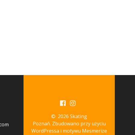
© 2026 Skating
Poznań. Zbudowano przy użyciu
.com
WordPressa i
motywu Mesmerize