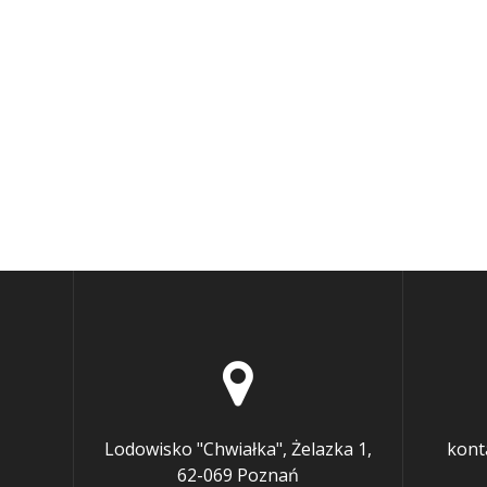
Lodowisko "Chwiałka", Żelazka 1,
kont
62-069 Poznań